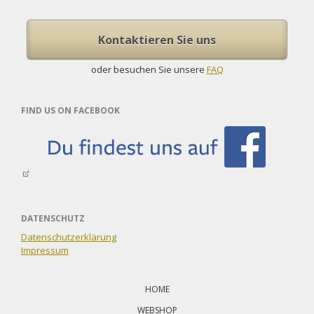
Kontaktieren Sie uns
oder besuchen Sie unsere
FAQ
FIND US ON FACEBOOK
DATENSCHUTZ
Datenschutzerklärung
Impressum
Navigation
überspringen
HOME
WEBSHOP