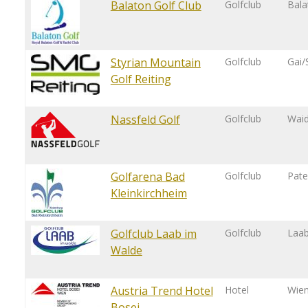
Balaton Golf Club
Golfclub
Bala
Styrian Mountain
Golfclub
Gai/
Golf Reiting
Nassfeld Golf
Golfclub
Wai
Golfarena Bad
Golfclub
Pate
Kleinkirchheim
Golfclub Laab im
Golfclub
Laab
Walde
Austria Trend Hotel
Hotel
Wie
Bosei