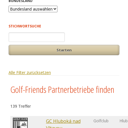
BUNDESLAND
STICHWORTSUCHE
Alle Filter zurücksetzen
Golf-Friends Partnerbetriebe finden
139 Treffer
GC Hluboká nad
Golfclub
Hlub
Vltavou