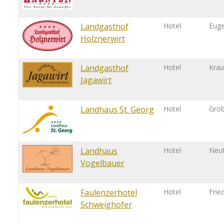
Landgasthof
Hotel
Euge
Holznerwirt
Landgasthof
Hotel
Krau
Jagawirt
Landhaus St. Georg
Hotel
Grö
Landhaus
Hotel
Neuf
Vogelbauer
Faulenzerhotel
Hotel
Frie
Schweighofer