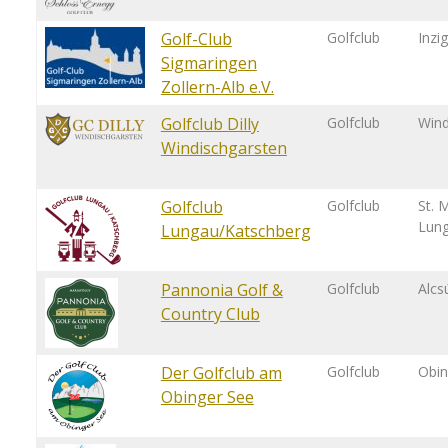
Golf-Club
Golfclub
Inzi
Sigmaringen
Zollern-Alb e.V.
Golfclub Dilly
Golfclub
Wind
Windischgarsten
Golfclub
Golfclub
St. 
Lun
Lungau/Katschberg
Pannonia Golf &
Golfclub
Alcs
Country Club
Der Golfclub am
Golfclub
Obin
Obinger See