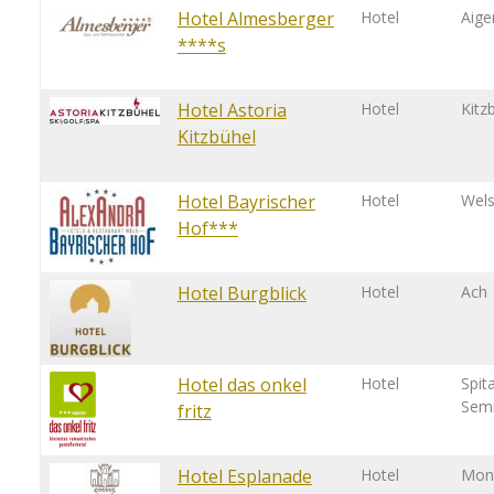
Hotel Almesberger
Hotel
Aige
****s
Hotel Astoria
Hotel
Kitz
Kitzbühel
Hotel Bayrischer
Hotel
Wel
Hof***
Hotel Burgblick
Hotel
Ach
Hotel das onkel
Hotel
Spit
Sem
fritz
Hotel Esplanade
Hotel
Mon