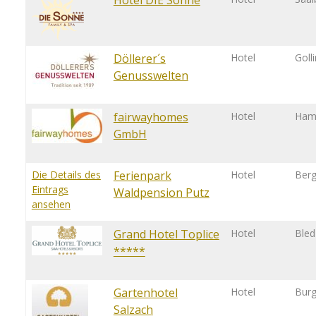
Döllerer´s
Hotel
Goll
Genusswelten
fairwayhomes
Hotel
Ham
GmbH
Die Details des
Ferienpark
Hotel
Berg
Eintrags
Waldpension Putz
ansehen
Grand Hotel Toplice
Hotel
Bled
*****
Gartenhotel
Hotel
Bur
Salzach