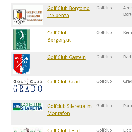
Golf Club Bergamo
Golfclub
Alm
Bar
L'Albenza
Golf Club
Golfclub
Kem
Bergergut
Golf Club Gastein
Golfclub
Bad 
Golf Club Grado
Golfclub
Gra
Golfclub Silvretta im
Golfclub
Part
Montafon
Golf Club Jesolo
Golfclub
Lido