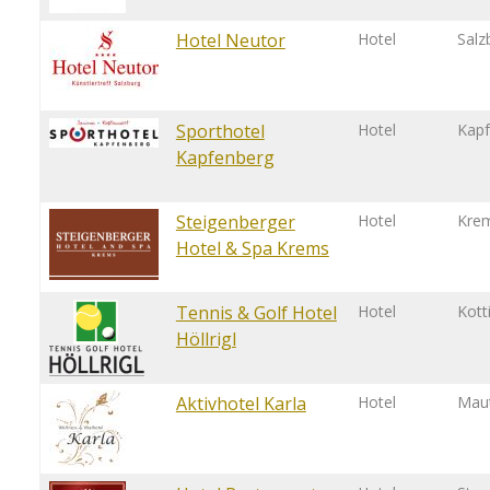
Hotel Neutor
Hotel
Salz
Sporthotel
Hotel
Kapf
Kapfenberg
Steigenberger
Hotel
Kre
Hotel & Spa Krems
Tennis & Golf Hotel
Hotel
Kott
Höllrigl
Aktivhotel Karla
Hotel
Maut