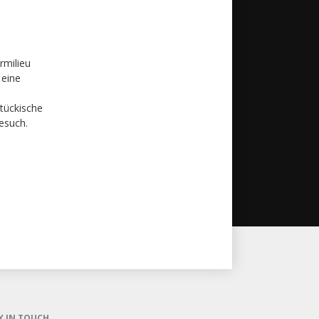
rmilieu
 eine
tückische
esuch.
Y IN TOUCH