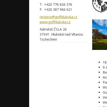
+420 776 826 376
+420 387 966 621
recepce@golfhluboka.cz
www.golfhluboka.cz
Náměstí ČSLA 26
37341
Hluboká nad Vltavou
Tschechien
18
9-
Be
An
Pa
Wo
Go
Ve
We