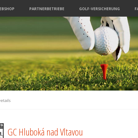
EBSHOP
PARTNERBETRIEBE
GOLF-VERSICHERUNG
F
etails
GC Hluboká nad Vltavou