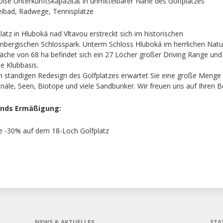
oße Unterkunftskapazität in unmittelbarer Nähe des Golfplatzes
eibad, Radwege, Tennisplätze
latz in Hluboká nad Vltavou erstreckt sich im historischen
bergischen Schlosspark. Unterm Schloss Hluboká im herrlichen Natu
läche von 68 ha befindet sich ein 27 Löcher großer Driving Range und
e Klubbasis.
ständigen Redesign des Golfplatzes erwartet Sie eine große Menge 
äle, Seen, Biotope und viele Sandbunker. Wir freuen uns auf Ihren B
e -30% auf dem 18-Loch Golfplatz
NEWS & AKTUELLES
STA