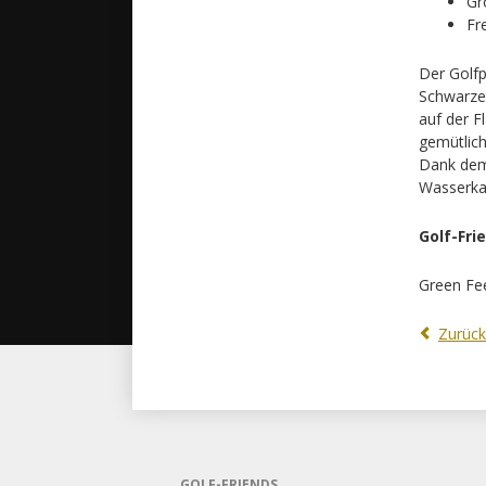
Gr
Fr
Der Golfp
Schwarzen
auf der F
gemütlich
Dank dem 
Wasserkan
Green Fe
Zurück
GOLF-FRIENDS