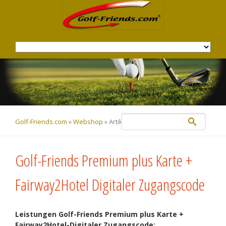
Navigation
überspringen
Golf-Friends.com
»
Webshop
»
Artikeldetails
Golf-Friends Premium plus Karte +
Fairway2Hotel Digitaler Zugangscode
Leistungen Golf-Friends Premium plus Karte +
Fairway2Hotel-Digitaler Zugangscode: